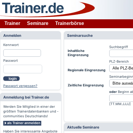
Trainer
Seminare
Trainerbörse
Anmelden
Seminarsuche
Kennwort
Suchbegriff
Inhaltliche
Eingrenzung
Passwort
PLZ-Bereich
Regionale Eingrenzung
Seminarbeginn
login
Zeitliche Eingrenzung
Passwort vergessen?
oder
Beginn a
Anmeldung bei Trainer.de
[TT.MM.JJJJ]
Werden Sie Mitglied in einer der
größten Trainerdatenbanken und -
communities Deutschlands!
als Trainer anmelden
Aktuelle Seminare
Haben Sie interessante Angebote