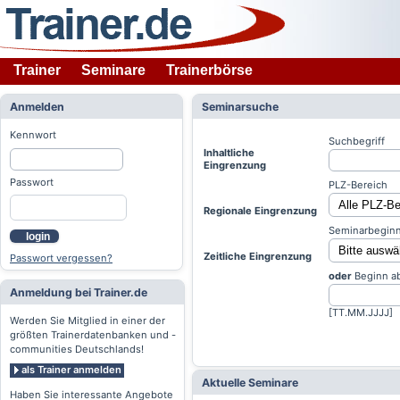
Trainer
Seminare
Trainerbörse
Anmelden
Seminarsuche
Kennwort
Suchbegriff
Inhaltliche
Eingrenzung
Passwort
PLZ-Bereich
Regionale Eingrenzung
Seminarbeginn
login
Zeitliche Eingrenzung
Passwort vergessen?
oder
Beginn a
Anmeldung bei Trainer.de
[TT.MM.JJJJ]
Werden Sie Mitglied in einer der
größten Trainerdatenbanken und -
communities Deutschlands!
als Trainer anmelden
Aktuelle Seminare
Haben Sie interessante Angebote