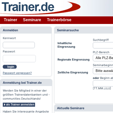
Trainer
Seminare
Trainerbörse
Anmelden
Seminarsuche
Kennwort
Suchbegriff
Inhaltliche
Eingrenzung
Passwort
PLZ-Bereich
Regionale Eingrenzung
Seminarbeginn
login
Zeitliche Eingrenzung
Passwort vergessen?
oder
Beginn a
Anmeldung bei Trainer.de
[TT.MM.JJJJ]
Werden Sie Mitglied in einer der
größten Trainerdatenbanken und -
communities Deutschlands!
als Trainer anmelden
Aktuelle Seminare
Haben Sie interessante Angebote