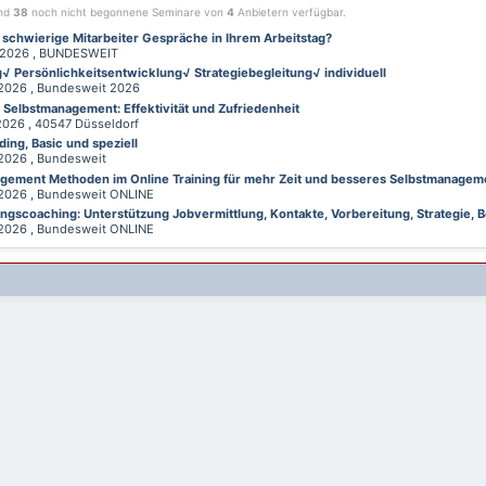
ind
38
noch nicht begonnene Seminare von
4
Anbietern verfügbar.
 schwierige Mitarbeiter Gespräche in Ihrem Arbeitstag?
026 , BUNDESWEIT
√ Persönlichkeitsentwicklung√ Strategiebegleitung√ individuell
026 , Bundesweit 2026
d Selbstmanagement: Effektivität und Zufriedenheit
26 , 40547 Düsseldorf
ing, Basic und speziell
026 , Bundesweit
gement Methoden im Online Training für mehr Zeit und besseres Selbstmanagem
026 , Bundesweit ONLINE
gscoaching: Unterstützung Jobvermittlung, Kontakte, Vorbereitung, Strategie, B
026 , Bundesweit ONLINE