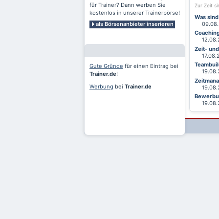
für Trainer? Dann werben Sie
Zur Zeit s
kostenlos in unserer Trainerbörse!
Was sind
als Börsenanbieter inserieren
09.08.2
Coaching
12.08.2
Zeit- un
17.08.20
Teambuild
Gute Gründe
für einen Eintrag bei
19.08.2
Trainer.de
!
Zeitmana
Werbung
bei
Trainer.de
19.08.2
Bewerbun
19.08.2