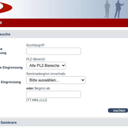
e
rsuche
Suchbegriff
he
zung
PLZ-Bereich
le Eingrenzung
Seminarbeginn innerhalb
e Eingrenzung
oder
Beginn ab
[TT.MM.JJJJ]
suchen
e Seminare