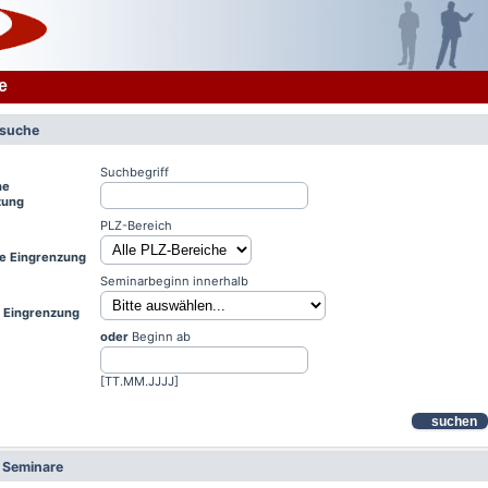
e
rsuche
Suchbegriff
he
zung
PLZ-Bereich
le Eingrenzung
Seminarbeginn innerhalb
e Eingrenzung
oder
Beginn ab
[TT.MM.JJJJ]
suchen
e Seminare