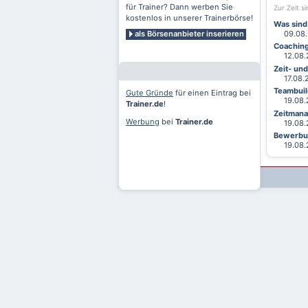
für Trainer? Dann werben Sie
Zur Zeit s
kostenlos in unserer Trainerbörse!
Was sind
als Börsenanbieter inserieren
09.08.2
Coaching
12.08.2
Zeit- un
17.08.20
Teambuild
Gute Gründe
für einen Eintrag bei
19.08.2
Trainer.de
!
Zeitmana
Werbung
bei
Trainer.de
19.08.2
Bewerbun
19.08.2