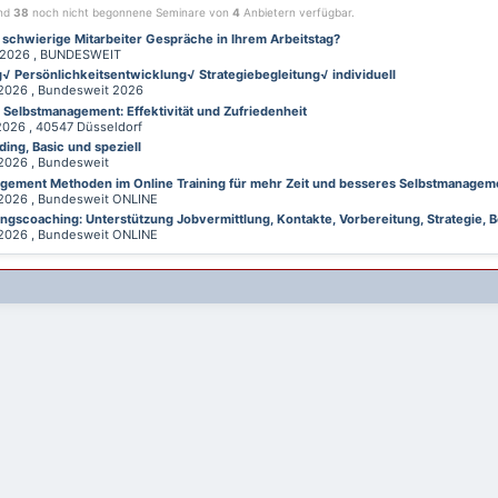
ind
38
noch nicht begonnene Seminare von
4
Anbietern verfügbar.
 schwierige Mitarbeiter Gespräche in Ihrem Arbeitstag?
026 , BUNDESWEIT
√ Persönlichkeitsentwicklung√ Strategiebegleitung√ individuell
026 , Bundesweit 2026
d Selbstmanagement: Effektivität und Zufriedenheit
26 , 40547 Düsseldorf
ing, Basic und speziell
026 , Bundesweit
gement Methoden im Online Training für mehr Zeit und besseres Selbstmanagem
026 , Bundesweit ONLINE
gscoaching: Unterstützung Jobvermittlung, Kontakte, Vorbereitung, Strategie, B
026 , Bundesweit ONLINE