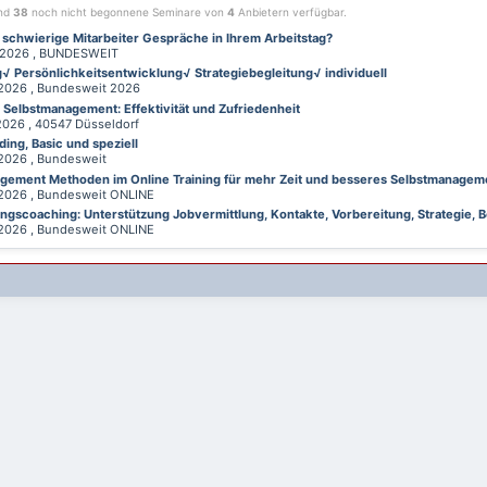
ind
38
noch nicht begonnene Seminare von
4
Anbietern verfügbar.
 schwierige Mitarbeiter Gespräche in Ihrem Arbeitstag?
026 , BUNDESWEIT
√ Persönlichkeitsentwicklung√ Strategiebegleitung√ individuell
026 , Bundesweit 2026
d Selbstmanagement: Effektivität und Zufriedenheit
26 , 40547 Düsseldorf
ing, Basic und speziell
026 , Bundesweit
gement Methoden im Online Training für mehr Zeit und besseres Selbstmanagem
026 , Bundesweit ONLINE
gscoaching: Unterstützung Jobvermittlung, Kontakte, Vorbereitung, Strategie, B
026 , Bundesweit ONLINE