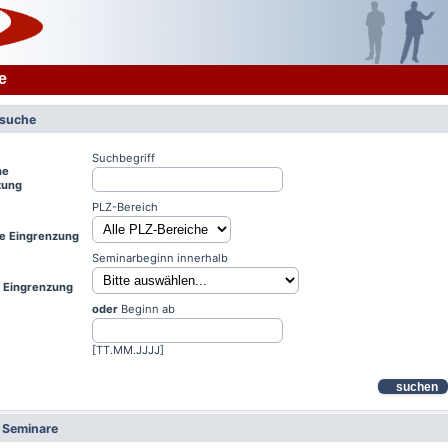
e
rsuche
Suchbegriff
he
zung
PLZ-Bereich
le Eingrenzung
Seminarbeginn innerhalb
e Eingrenzung
oder
Beginn ab
[TT.MM.JJJJ]
suchen
e Seminare