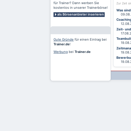
für Trainer? Dann werben Sie
Zur Zeit s
kostenlos in unserer Trainerbörse!
Was sind
als Börsenanbieter inserieren
09.08.2
Coaching
12.08.2
Zeit- un
17.08.20
Teambuild
Gute Gründe
für einen Eintrag bei
19.08.2
Trainer.de
!
Zeitmana
Werbung
bei
Trainer.de
19.08.2
Bewerbun
19.08.2