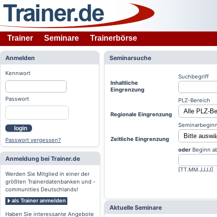
Trainer
Seminare
Trainerbörse
Anmelden
Seminarsuche
Kennwort
Suchbegriff
Inhaltliche
Eingrenzung
Passwort
PLZ-Bereich
Regionale Eingrenzung
Seminarbeginn
login
Zeitliche Eingrenzung
Passwort vergessen?
oder
Beginn a
Anmeldung bei Trainer.de
[TT.MM.JJJJ]
Werden Sie Mitglied in einer der
größten Trainerdatenbanken und -
communities Deutschlands!
als Trainer anmelden
Aktuelle Seminare
Haben Sie interessante Angebote