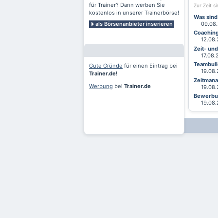
für Trainer? Dann werben Sie
Zur Zeit s
kostenlos in unserer Trainerbörse!
Was sind
als Börsenanbieter inserieren
09.08.2
Coaching
12.08.2
Zeit- un
17.08.20
Teambuild
Gute Gründe
für einen Eintrag bei
19.08.2
Trainer.de
!
Zeitmana
Werbung
bei
Trainer.de
19.08.2
Bewerbun
19.08.2