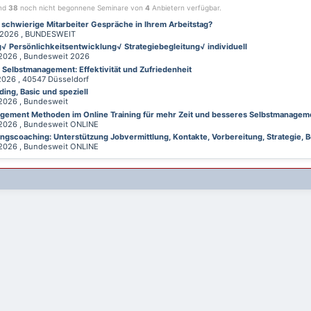
ind
38
noch nicht begonnene Seminare von
4
Anbietern verfügbar.
 schwierige Mitarbeiter Gespräche in Ihrem Arbeitstag?
026 , BUNDESWEIT
√ Persönlichkeitsentwicklung√ Strategiebegleitung√ individuell
026 , Bundesweit 2026
d Selbstmanagement: Effektivität und Zufriedenheit
26 , 40547 Düsseldorf
ing, Basic und speziell
026 , Bundesweit
gement Methoden im Online Training für mehr Zeit und besseres Selbstmanagem
026 , Bundesweit ONLINE
gscoaching: Unterstützung Jobvermittlung, Kontakte, Vorbereitung, Strategie, B
026 , Bundesweit ONLINE