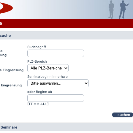
e
rsuche
Suchbegriff
he
zung
PLZ-Bereich
le Eingrenzung
Seminarbeginn innerhalb
e Eingrenzung
oder
Beginn ab
[TT.MM.JJJJ]
suchen
e Seminare