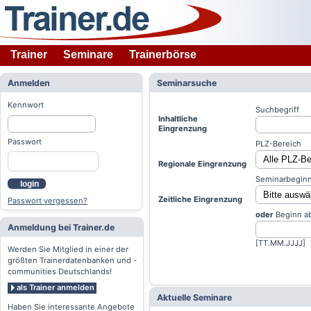
Trainer
Seminare
Trainerbörse
Anmelden
Seminarsuche
Kennwort
Suchbegriff
Inhaltliche
Eingrenzung
Passwort
PLZ-Bereich
Regionale Eingrenzung
Seminarbeginn
login
Zeitliche Eingrenzung
Passwort vergessen?
oder
Beginn a
Anmeldung bei Trainer.de
[TT.MM.JJJJ]
Werden Sie Mitglied in einer der
größten Trainerdatenbanken und -
communities Deutschlands!
als Trainer anmelden
Aktuelle Seminare
Haben Sie interessante Angebote