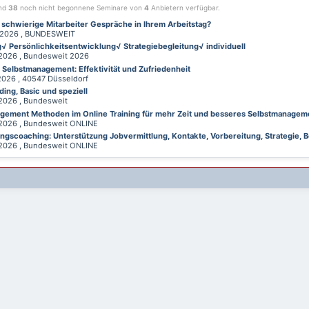
ind
38
noch nicht begonnene Seminare von
4
Anbietern verfügbar.
 schwierige Mitarbeiter Gespräche in Ihrem Arbeitstag?
026 , BUNDESWEIT
√ Persönlichkeitsentwicklung√ Strategiebegleitung√ individuell
026 , Bundesweit 2026
d Selbstmanagement: Effektivität und Zufriedenheit
26 , 40547 Düsseldorf
ing, Basic und speziell
026 , Bundesweit
gement Methoden im Online Training für mehr Zeit und besseres Selbstmanagem
026 , Bundesweit ONLINE
gscoaching: Unterstützung Jobvermittlung, Kontakte, Vorbereitung, Strategie, B
026 , Bundesweit ONLINE