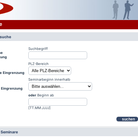
e
rsuche
Suchbegriff
he
zung
PLZ-Bereich
le Eingrenzung
Seminarbeginn innerhalb
e Eingrenzung
oder
Beginn ab
[TT.MM.JJJJ]
suchen
e Seminare