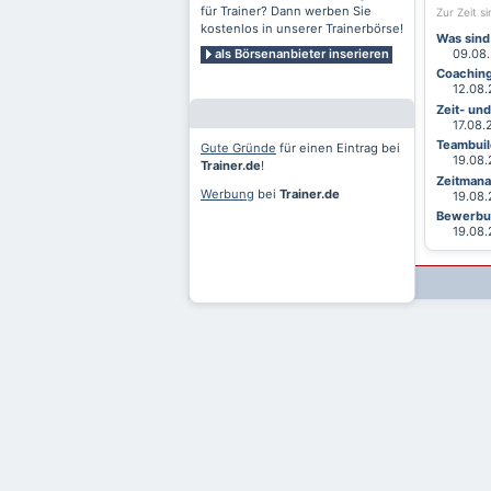
für Trainer? Dann werben Sie
Zur Zeit s
kostenlos in unserer Trainerbörse!
Was sind
als Börsenanbieter inserieren
09.08.2
Coaching
12.08.2
Zeit- un
17.08.20
Teambuild
Gute Gründe
für einen Eintrag bei
19.08.2
Trainer.de
!
Zeitmana
Werbung
bei
Trainer.de
19.08.2
Bewerbun
19.08.2