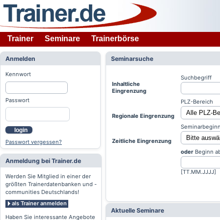
Trainer
Seminare
Trainerbörse
Anmelden
Seminarsuche
Kennwort
Suchbegriff
Inhaltliche
Eingrenzung
Passwort
PLZ-Bereich
Regionale Eingrenzung
Seminarbeginn
login
Zeitliche Eingrenzung
Passwort vergessen?
oder
Beginn a
Anmeldung bei Trainer.de
[TT.MM.JJJJ]
Werden Sie Mitglied in einer der
größten Trainerdatenbanken und -
communities Deutschlands!
als Trainer anmelden
Aktuelle Seminare
Haben Sie interessante Angebote