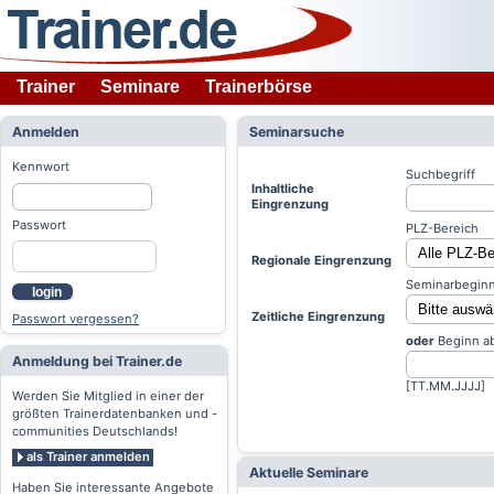
Trainer
Seminare
Trainerbörse
Anmelden
Seminarsuche
Kennwort
Suchbegriff
Inhaltliche
Eingrenzung
Passwort
PLZ-Bereich
Regionale Eingrenzung
Seminarbeginn
login
Zeitliche Eingrenzung
Passwort vergessen?
oder
Beginn a
Anmeldung bei Trainer.de
[TT.MM.JJJJ]
Werden Sie Mitglied in einer der
größten Trainerdatenbanken und -
communities Deutschlands!
als Trainer anmelden
Aktuelle Seminare
Haben Sie interessante Angebote