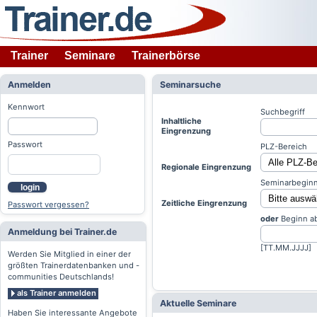
Trainer
Seminare
Trainerbörse
Anmelden
Seminarsuche
Kennwort
Suchbegriff
Inhaltliche
Eingrenzung
Passwort
PLZ-Bereich
Regionale Eingrenzung
Seminarbeginn
login
Zeitliche Eingrenzung
Passwort vergessen?
oder
Beginn a
Anmeldung bei Trainer.de
[TT.MM.JJJJ]
Werden Sie Mitglied in einer der
größten Trainerdatenbanken und -
communities Deutschlands!
als Trainer anmelden
Aktuelle Seminare
Haben Sie interessante Angebote