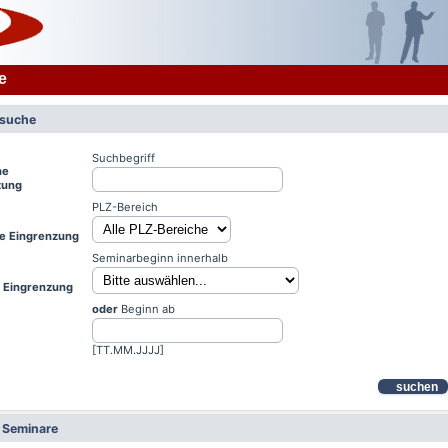
e
rsuche
Suchbegriff
he
zung
PLZ-Bereich
le Eingrenzung
Seminarbeginn innerhalb
e Eingrenzung
oder
Beginn ab
[TT.MM.JJJJ]
suchen
e Seminare