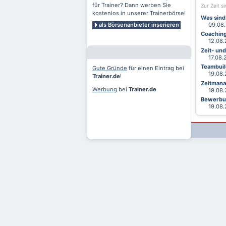
für Trainer? Dann werben Sie
Zur Zeit s
kostenlos in unserer Trainerbörse!
Was sind
als Börsenanbieter inserieren
09.08.2
Coaching
12.08.2
Zeit- un
17.08.20
Teambuild
Gute Gründe
für einen Eintrag bei
19.08.2
Trainer.de
!
Zeitmana
Werbung
bei
Trainer.de
19.08.2
Bewerbun
19.08.2