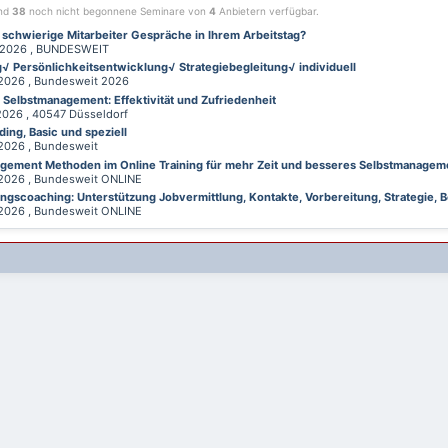
ind
38
noch nicht begonnene Seminare von
4
Anbietern verfügbar.
 schwierige Mitarbeiter Gespräche in Ihrem Arbeitstag?
026 , BUNDESWEIT
√ Persönlichkeitsentwicklung√ Strategiebegleitung√ individuell
026 , Bundesweit 2026
d Selbstmanagement: Effektivität und Zufriedenheit
26 , 40547 Düsseldorf
ing, Basic und speziell
026 , Bundesweit
gement Methoden im Online Training für mehr Zeit und besseres Selbstmanagem
026 , Bundesweit ONLINE
gscoaching: Unterstützung Jobvermittlung, Kontakte, Vorbereitung, Strategie, B
026 , Bundesweit ONLINE