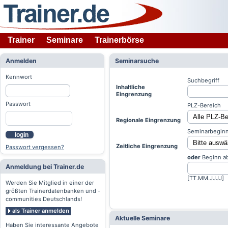
Trainer
Seminare
Trainerbörse
Anmelden
Seminarsuche
Kennwort
Suchbegriff
Inhaltliche
Eingrenzung
Passwort
PLZ-Bereich
Regionale Eingrenzung
Seminarbeginn
login
Zeitliche Eingrenzung
Passwort vergessen?
oder
Beginn a
Anmeldung bei Trainer.de
[TT.MM.JJJJ]
Werden Sie Mitglied in einer der
größten Trainerdatenbanken und -
communities Deutschlands!
als Trainer anmelden
Aktuelle Seminare
Haben Sie interessante Angebote