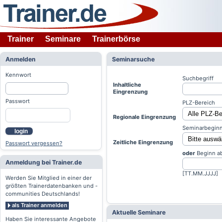
Trainer
Seminare
Trainerbörse
Anmelden
Seminarsuche
Kennwort
Suchbegriff
Inhaltliche
Eingrenzung
Passwort
PLZ-Bereich
Regionale Eingrenzung
Seminarbeginn
login
Zeitliche Eingrenzung
Passwort vergessen?
oder
Beginn a
Anmeldung bei Trainer.de
[TT.MM.JJJJ]
Werden Sie Mitglied in einer der
größten Trainerdatenbanken und -
communities Deutschlands!
als Trainer anmelden
Aktuelle Seminare
Haben Sie interessante Angebote