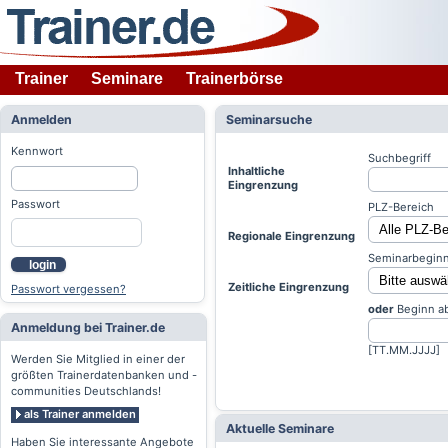
Trainer
Seminare
Trainerbörse
Anmelden
Seminarsuche
Kennwort
Suchbegriff
Inhaltliche
Eingrenzung
Passwort
PLZ-Bereich
Regionale Eingrenzung
Seminarbeginn
login
Zeitliche Eingrenzung
Passwort vergessen?
oder
Beginn a
Anmeldung bei Trainer.de
[TT.MM.JJJJ]
Werden Sie Mitglied in einer der
größten Trainerdatenbanken und -
communities Deutschlands!
als Trainer anmelden
Aktuelle Seminare
Haben Sie interessante Angebote