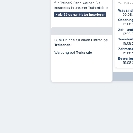
für Trainer? Dann werben Sie
Zur Zeit s
kostenlos in unserer Trainerbörse!
Was sind
als Börsenanbieter inserieren
09.08.2
Coaching
12.08.2
Zeit- un
17.08.20
Teambuild
Gute Gründe
für einen Eintrag bei
19.08.2
Trainer.de
!
Zeitmana
Werbung
bei
Trainer.de
19.08.2
Bewerbun
19.08.2