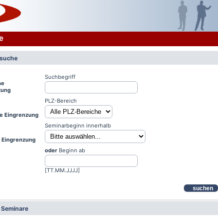
e
rsuche
Suchbegriff
he
zung
PLZ-Bereich
le Eingrenzung
Seminarbeginn innerhalb
e Eingrenzung
oder
Beginn ab
[TT.MM.JJJJ]
suchen
e Seminare