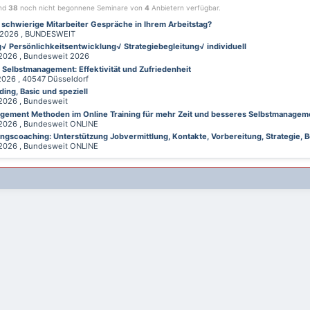
ind
38
noch nicht begonnene Seminare von
4
Anbietern verfügbar.
 schwierige Mitarbeiter Gespräche in Ihrem Arbeitstag?
026 , BUNDESWEIT
√ Persönlichkeitsentwicklung√ Strategiebegleitung√ individuell
026 , Bundesweit 2026
d Selbstmanagement: Effektivität und Zufriedenheit
26 , 40547 Düsseldorf
ing, Basic und speziell
026 , Bundesweit
gement Methoden im Online Training für mehr Zeit und besseres Selbstmanagem
026 , Bundesweit ONLINE
gscoaching: Unterstützung Jobvermittlung, Kontakte, Vorbereitung, Strategie, B
026 , Bundesweit ONLINE