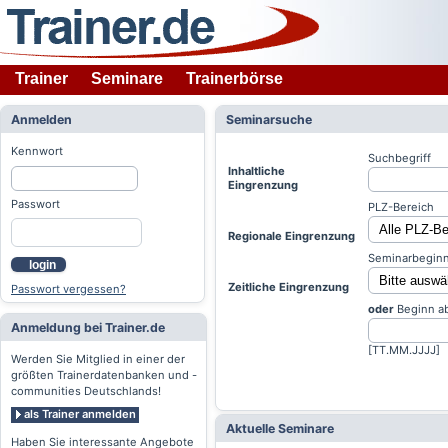
Trainer
Seminare
Trainerbörse
Anmelden
Seminarsuche
Kennwort
Suchbegriff
Inhaltliche
Eingrenzung
Passwort
PLZ-Bereich
Regionale Eingrenzung
Seminarbeginn
login
Zeitliche Eingrenzung
Passwort vergessen?
oder
Beginn a
Anmeldung bei Trainer.de
[TT.MM.JJJJ]
Werden Sie Mitglied in einer der
größten Trainerdatenbanken und -
communities Deutschlands!
als Trainer anmelden
Aktuelle Seminare
Haben Sie interessante Angebote