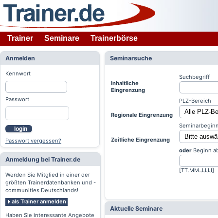
Trainer
Seminare
Trainerbörse
Anmelden
Seminarsuche
Kennwort
Suchbegriff
Inhaltliche
Eingrenzung
Passwort
PLZ-Bereich
Regionale Eingrenzung
Seminarbeginn
login
Zeitliche Eingrenzung
Passwort vergessen?
oder
Beginn a
Anmeldung bei Trainer.de
[TT.MM.JJJJ]
Werden Sie Mitglied in einer der
größten Trainerdatenbanken und -
communities Deutschlands!
als Trainer anmelden
Aktuelle Seminare
Haben Sie interessante Angebote