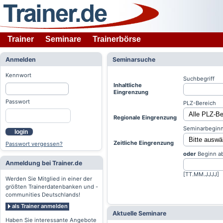
Trainer
Seminare
Trainerbörse
Anmelden
Seminarsuche
Kennwort
Suchbegriff
Inhaltliche
Eingrenzung
Passwort
PLZ-Bereich
Regionale Eingrenzung
Seminarbeginn
login
Zeitliche Eingrenzung
Passwort vergessen?
oder
Beginn a
Anmeldung bei Trainer.de
[TT.MM.JJJJ]
Werden Sie Mitglied in einer der
größten Trainerdatenbanken und -
communities Deutschlands!
als Trainer anmelden
Aktuelle Seminare
Haben Sie interessante Angebote