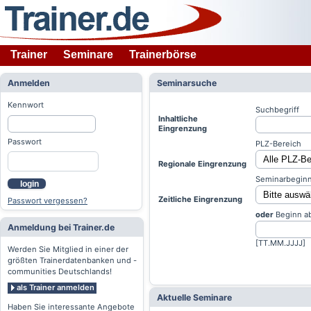
Trainer
Seminare
Trainerbörse
Anmelden
Seminarsuche
Kennwort
Suchbegriff
Inhaltliche
Eingrenzung
Passwort
PLZ-Bereich
Regionale Eingrenzung
Seminarbeginn
login
Zeitliche Eingrenzung
Passwort vergessen?
oder
Beginn a
Anmeldung bei Trainer.de
[TT.MM.JJJJ]
Werden Sie Mitglied in einer der
größten Trainerdatenbanken und -
communities Deutschlands!
als Trainer anmelden
Aktuelle Seminare
Haben Sie interessante Angebote