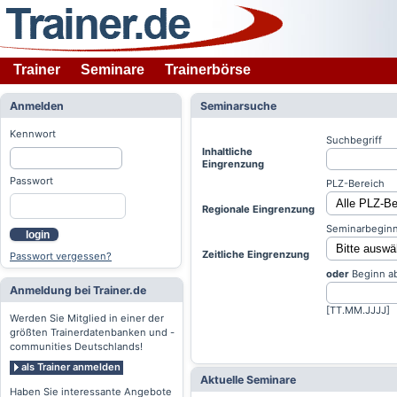
Trainer
Seminare
Trainerbörse
Anmelden
Seminarsuche
Kennwort
Suchbegriff
Inhaltliche
Eingrenzung
Passwort
PLZ-Bereich
Regionale Eingrenzung
Seminarbeginn
login
Zeitliche Eingrenzung
Passwort vergessen?
oder
Beginn a
Anmeldung bei Trainer.de
[TT.MM.JJJJ]
Werden Sie Mitglied in einer der
größten Trainerdatenbanken und -
communities Deutschlands!
als Trainer anmelden
Aktuelle Seminare
Haben Sie interessante Angebote