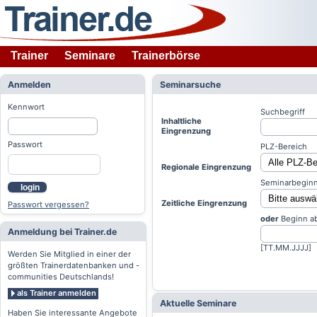
Trainer
Seminare
Trainerbörse
Anmelden
Seminarsuche
Kennwort
Suchbegriff
Inhaltliche
Eingrenzung
Passwort
PLZ-Bereich
Regionale Eingrenzung
Seminarbeginn
login
Zeitliche Eingrenzung
Passwort vergessen?
oder
Beginn a
Anmeldung bei Trainer.de
[TT.MM.JJJJ]
Werden Sie Mitglied in einer der
größten Trainerdatenbanken und -
communities Deutschlands!
als Trainer anmelden
Aktuelle Seminare
Haben Sie interessante Angebote