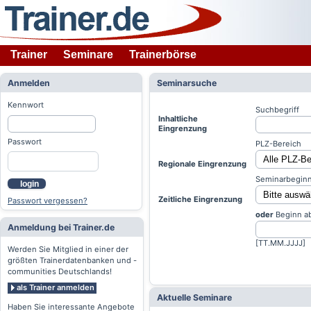
Trainer
Seminare
Trainerbörse
Anmelden
Seminarsuche
Kennwort
Suchbegriff
Inhaltliche
Eingrenzung
Passwort
PLZ-Bereich
Regionale Eingrenzung
Seminarbeginn
login
Zeitliche Eingrenzung
Passwort vergessen?
oder
Beginn a
Anmeldung bei Trainer.de
[TT.MM.JJJJ]
Werden Sie Mitglied in einer der
größten Trainerdatenbanken und -
communities Deutschlands!
als Trainer anmelden
Aktuelle Seminare
Haben Sie interessante Angebote