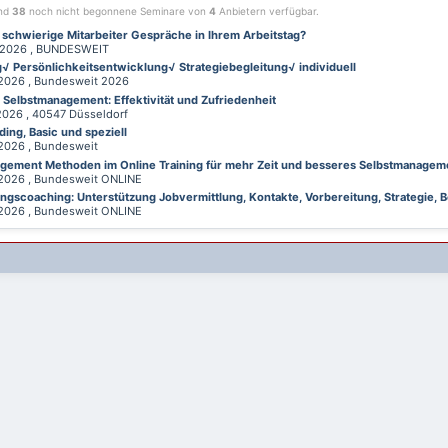
ind
38
noch nicht begonnene Seminare von
4
Anbietern verfügbar.
 schwierige Mitarbeiter Gespräche in Ihrem Arbeitstag?
026 , BUNDESWEIT
√ Persönlichkeitsentwicklung√ Strategiebegleitung√ individuell
026 , Bundesweit 2026
d Selbstmanagement: Effektivität und Zufriedenheit
26 , 40547 Düsseldorf
ing, Basic und speziell
026 , Bundesweit
gement Methoden im Online Training für mehr Zeit und besseres Selbstmanagem
026 , Bundesweit ONLINE
gscoaching: Unterstützung Jobvermittlung, Kontakte, Vorbereitung, Strategie, B
026 , Bundesweit ONLINE