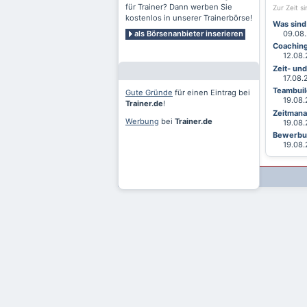
für Trainer? Dann werben Sie
Zur Zeit s
kostenlos in unserer Trainerbörse!
Was sind
als Börsenanbieter inserieren
09.08.2
Coaching
12.08.2
Zeit- un
17.08.20
Teambuild
Gute Gründe
für einen Eintrag bei
19.08.2
Trainer.de
!
Zeitmana
Werbung
bei
Trainer.de
19.08.2
Bewerbun
19.08.2