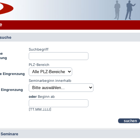
e
rsuche
Suchbegriff
he
zung
PLZ-Bereich
le Eingrenzung
Seminarbeginn innerhalb
e Eingrenzung
oder
Beginn ab
[TT.MM.JJJJ]
suchen
e Seminare