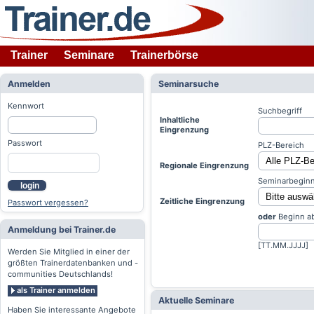
Trainer
Seminare
Trainerbörse
Anmelden
Seminarsuche
Kennwort
Suchbegriff
Inhaltliche
Eingrenzung
Passwort
PLZ-Bereich
Regionale Eingrenzung
Seminarbeginn
login
Zeitliche Eingrenzung
Passwort vergessen?
oder
Beginn a
Anmeldung bei Trainer.de
[TT.MM.JJJJ]
Werden Sie Mitglied in einer der
größten Trainerdatenbanken und -
communities Deutschlands!
als Trainer anmelden
Aktuelle Seminare
Haben Sie interessante Angebote