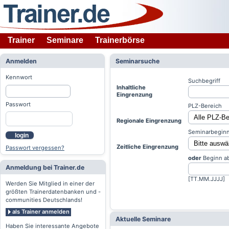
Trainer
Seminare
Trainerbörse
Anmelden
Seminarsuche
Kennwort
Suchbegriff
Inhaltliche
Eingrenzung
Passwort
PLZ-Bereich
Regionale Eingrenzung
Seminarbeginn
login
Zeitliche Eingrenzung
Passwort vergessen?
oder
Beginn a
Anmeldung bei Trainer.de
[TT.MM.JJJJ]
Werden Sie Mitglied in einer der
größten Trainerdatenbanken und -
communities Deutschlands!
als Trainer anmelden
Aktuelle Seminare
Haben Sie interessante Angebote