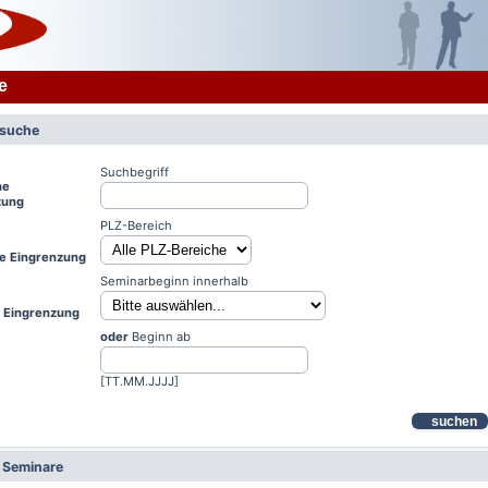
e
rsuche
Suchbegriff
he
zung
PLZ-Bereich
le Eingrenzung
Seminarbeginn innerhalb
e Eingrenzung
oder
Beginn ab
[TT.MM.JJJJ]
suchen
e Seminare