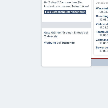
für Trainer? Dann werben Sie
Zur Zeit s
kostenlos in unserer Trainerbörse!
Was sind
als Börsenanbieter inserieren
09.08.2
Coaching
12.08.2
Zeit- un
17.08.20
Teambuild
Gute Gründe
für einen Eintrag bei
19.08.2
Trainer.de
!
Zeitmana
Werbung
bei
Trainer.de
19.08.2
Bewerbun
19.08.2