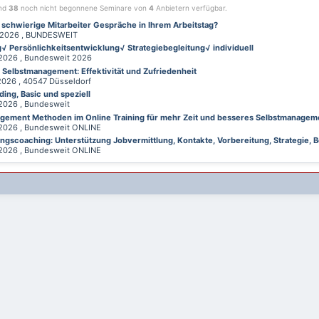
ind
38
noch nicht begonnene Seminare von
4
Anbietern verfügbar.
 schwierige Mitarbeiter Gespräche in Ihrem Arbeitstag?
026 , BUNDESWEIT
√ Persönlichkeitsentwicklung√ Strategiebegleitung√ individuell
026 , Bundesweit 2026
d Selbstmanagement: Effektivität und Zufriedenheit
26 , 40547 Düsseldorf
ing, Basic und speziell
026 , Bundesweit
gement Methoden im Online Training für mehr Zeit und besseres Selbstmanagem
026 , Bundesweit ONLINE
gscoaching: Unterstützung Jobvermittlung, Kontakte, Vorbereitung, Strategie, B
026 , Bundesweit ONLINE