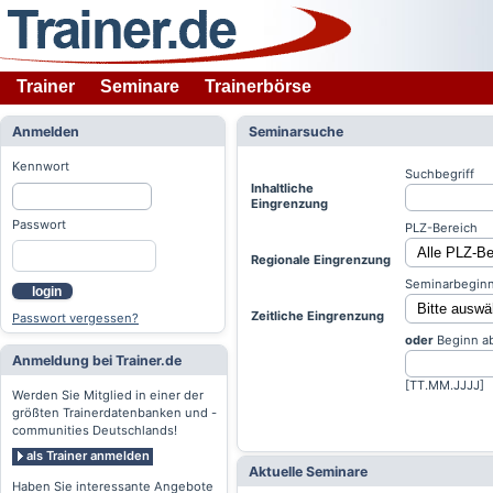
Trainer
Seminare
Trainerbörse
Anmelden
Seminarsuche
Kennwort
Suchbegriff
Inhaltliche
Eingrenzung
Passwort
PLZ-Bereich
Regionale Eingrenzung
Seminarbeginn
login
Zeitliche Eingrenzung
Passwort vergessen?
oder
Beginn a
Anmeldung bei Trainer.de
[TT.MM.JJJJ]
Werden Sie Mitglied in einer der
größten Trainerdatenbanken und -
communities Deutschlands!
als Trainer anmelden
Aktuelle Seminare
Haben Sie interessante Angebote