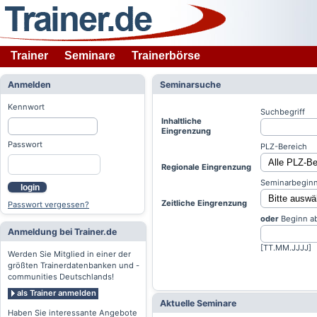
Trainer
Seminare
Trainerbörse
Anmelden
Seminarsuche
Kennwort
Suchbegriff
Inhaltliche
Eingrenzung
Passwort
PLZ-Bereich
Regionale Eingrenzung
Seminarbeginn
login
Zeitliche Eingrenzung
Passwort vergessen?
oder
Beginn a
Anmeldung bei Trainer.de
[TT.MM.JJJJ]
Werden Sie Mitglied in einer der
größten Trainerdatenbanken und -
communities Deutschlands!
als Trainer anmelden
Aktuelle Seminare
Haben Sie interessante Angebote