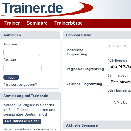
Trainer
Seminare
Trainerbörse
Anmelden
Seminarsuche
Kennwort
Suchbegriff
Inhaltliche
Eingrenzung
Passwort
PLZ-Bereich
Regionale Eingrenzung
Seminarbeginn
login
Zeitliche Eingrenzung
Passwort vergessen?
oder
Beginn a
Anmeldung bei Trainer.de
[TT.MM.JJJJ]
Werden Sie Mitglied in einer der
größten Trainerdatenbanken und -
communities Deutschlands!
als Trainer anmelden
Aktuelle Seminare
Haben Sie interessante Angebote