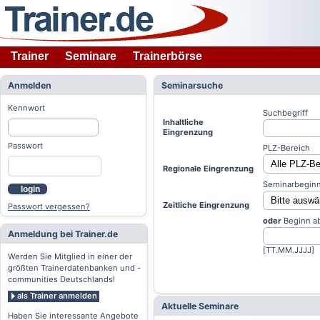
Trainer
Seminare
Trainerbörse
Anmelden
Seminarsuche
Kennwort
Suchbegriff
Inhaltliche
Eingrenzung
Passwort
PLZ-Bereich
Regionale Eingrenzung
Seminarbeginn
login
Zeitliche Eingrenzung
Passwort vergessen?
oder
Beginn a
Anmeldung bei Trainer.de
[TT.MM.JJJJ]
Werden Sie Mitglied in einer der
größten Trainerdatenbanken und -
communities Deutschlands!
als Trainer anmelden
Aktuelle Seminare
Haben Sie interessante Angebote