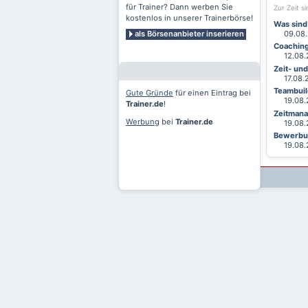
für Trainer? Dann werben Sie
Zur Zeit s
kostenlos in unserer Trainerbörse!
Was sind
als Börsenanbieter inserieren
09.08.2
Coaching
12.08.2
Zeit- un
17.08.20
Teambuild
Gute Gründe
für einen Eintrag bei
19.08.2
Trainer.de
!
Zeitmana
Werbung
bei
Trainer.de
19.08.2
Bewerbun
19.08.2