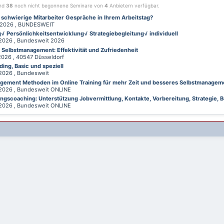
ind
38
noch nicht begonnene Seminare von
4
Anbietern verfügbar.
 schwierige Mitarbeiter Gespräche in Ihrem Arbeitstag?
026 , BUNDESWEIT
√ Persönlichkeitsentwicklung√ Strategiebegleitung√ individuell
026 , Bundesweit 2026
d Selbstmanagement: Effektivität und Zufriedenheit
26 , 40547 Düsseldorf
ing, Basic und speziell
026 , Bundesweit
gement Methoden im Online Training für mehr Zeit und besseres Selbstmanagem
026 , Bundesweit ONLINE
gscoaching: Unterstützung Jobvermittlung, Kontakte, Vorbereitung, Strategie, B
026 , Bundesweit ONLINE