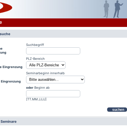
e
rsuche
Suchbegriff
he
zung
PLZ-Bereich
le Eingrenzung
Seminarbeginn innerhalb
e Eingrenzung
oder
Beginn ab
[TT.MM.JJJJ]
suchen
e Seminare