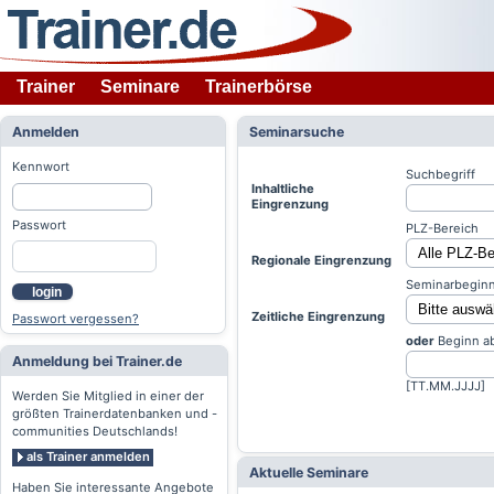
Trainer
Seminare
Trainerbörse
Anmelden
Seminarsuche
Kennwort
Suchbegriff
Inhaltliche
Eingrenzung
Passwort
PLZ-Bereich
Regionale Eingrenzung
Seminarbeginn
login
Zeitliche Eingrenzung
Passwort vergessen?
oder
Beginn a
Anmeldung bei Trainer.de
[TT.MM.JJJJ]
Werden Sie Mitglied in einer der
größten Trainerdatenbanken und -
communities Deutschlands!
als Trainer anmelden
Aktuelle Seminare
Haben Sie interessante Angebote