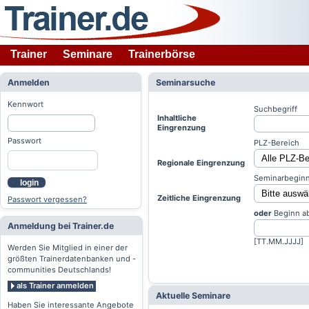
Trainer
Seminare
Trainerbörse
Anmelden
Seminarsuche
Kennwort
Suchbegriff
Inhaltliche
Eingrenzung
Passwort
PLZ-Bereich
Regionale Eingrenzung
Seminarbeginn
login
Zeitliche Eingrenzung
Passwort vergessen?
oder
Beginn a
Anmeldung bei Trainer.de
[TT.MM.JJJJ]
Werden Sie Mitglied in einer der
größten Trainerdatenbanken und -
communities Deutschlands!
als Trainer anmelden
Aktuelle Seminare
Haben Sie interessante Angebote