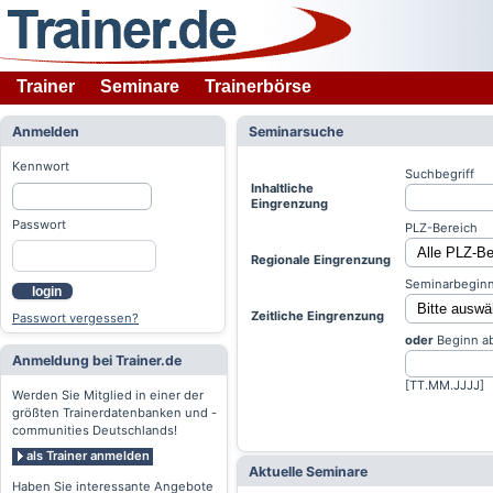
Trainer
Seminare
Trainerbörse
Anmelden
Seminarsuche
Kennwort
Suchbegriff
Inhaltliche
Eingrenzung
Passwort
PLZ-Bereich
Regionale Eingrenzung
Seminarbeginn
login
Zeitliche Eingrenzung
Passwort vergessen?
oder
Beginn a
Anmeldung bei Trainer.de
[TT.MM.JJJJ]
Werden Sie Mitglied in einer der
größten Trainerdatenbanken und -
communities Deutschlands!
als Trainer anmelden
Aktuelle Seminare
Haben Sie interessante Angebote