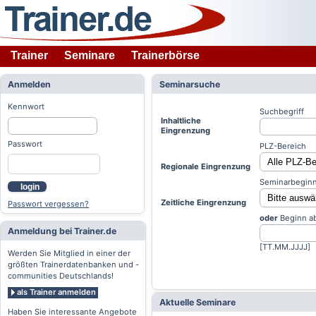
Trainer
Seminare
Trainerbörse
Anmelden
Seminarsuche
Kennwort
Suchbegriff
Inhaltliche
Eingrenzung
Passwort
PLZ-Bereich
Regionale Eingrenzung
Seminarbeginn
login
Zeitliche Eingrenzung
Passwort vergessen?
oder
Beginn a
Anmeldung bei Trainer.de
[TT.MM.JJJJ]
Werden Sie Mitglied in einer der
größten Trainerdatenbanken und -
communities Deutschlands!
als Trainer anmelden
Aktuelle Seminare
Haben Sie interessante Angebote