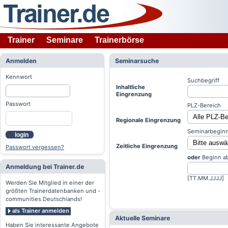
Trainer
Seminare
Trainerbörse
Anmelden
Seminarsuche
Kennwort
Suchbegriff
Inhaltliche
Eingrenzung
Passwort
PLZ-Bereich
Regionale Eingrenzung
Seminarbeginn
login
Zeitliche Eingrenzung
Passwort vergessen?
oder
Beginn a
Anmeldung bei Trainer.de
[TT.MM.JJJJ]
Werden Sie Mitglied in einer der
größten Trainerdatenbanken und -
communities Deutschlands!
als Trainer anmelden
Aktuelle Seminare
Haben Sie interessante Angebote