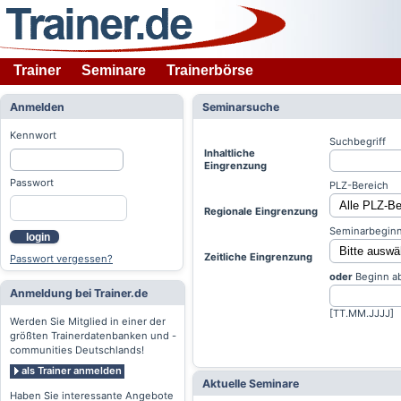
Trainer
Seminare
Trainerbörse
Anmelden
Seminarsuche
Kennwort
Suchbegriff
Inhaltliche
Eingrenzung
Passwort
PLZ-Bereich
Regionale Eingrenzung
Seminarbeginn
login
Zeitliche Eingrenzung
Passwort vergessen?
oder
Beginn a
Anmeldung bei Trainer.de
[TT.MM.JJJJ]
Werden Sie Mitglied in einer der
größten Trainerdatenbanken und -
communities Deutschlands!
als Trainer anmelden
Aktuelle Seminare
Haben Sie interessante Angebote