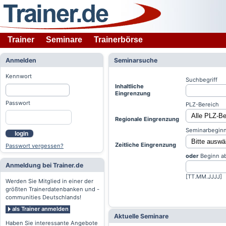
Trainer
Seminare
Trainerbörse
Anmelden
Seminarsuche
Kennwort
Suchbegriff
Inhaltliche
Eingrenzung
Passwort
PLZ-Bereich
Regionale Eingrenzung
Seminarbeginn
login
Zeitliche Eingrenzung
Passwort vergessen?
oder
Beginn a
Anmeldung bei Trainer.de
[TT.MM.JJJJ]
Werden Sie Mitglied in einer der
größten Trainerdatenbanken und -
communities Deutschlands!
als Trainer anmelden
Aktuelle Seminare
Haben Sie interessante Angebote