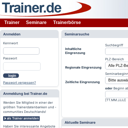
Trainer
Seminare
Trainerbörse
Anmelden
Seminarsuche
Kennwort
Suchbegriff
Inhaltliche
Eingrenzung
Passwort
PLZ-Bereich
Regionale Eingrenzung
Seminarbeginn
login
Zeitliche Eingrenzung
Passwort vergessen?
oder
Beginn a
Anmeldung bei Trainer.de
[TT.MM.JJJJ]
Werden Sie Mitglied in einer der
größten Trainerdatenbanken und -
communities Deutschlands!
als Trainer anmelden
Aktuelle Seminare
Haben Sie interessante Angebote