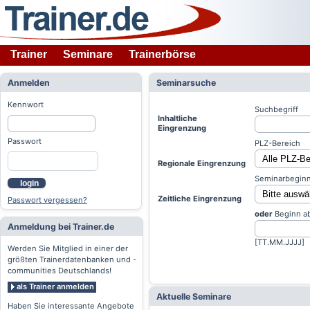
Trainer
Seminare
Trainerbörse
Anmelden
Seminarsuche
Kennwort
Suchbegriff
Inhaltliche
Eingrenzung
Passwort
PLZ-Bereich
Regionale Eingrenzung
Seminarbeginn
login
Zeitliche Eingrenzung
Passwort vergessen?
oder
Beginn a
Anmeldung bei Trainer.de
[TT.MM.JJJJ]
Werden Sie Mitglied in einer der
größten Trainerdatenbanken und -
communities Deutschlands!
als Trainer anmelden
Aktuelle Seminare
Haben Sie interessante Angebote