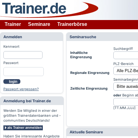
Trainer
Seminare
Trainerbörse
Anmelden
Seminarsuche
Kennwort
Suchbegriff
Inhaltliche
Eingrenzung
Passwort
PLZ-Bereich
Regionale Eingrenzung
Seminarbeginn
login
Zeitliche Eingrenzung
Passwort vergessen?
oder
Beginn a
Anmeldung bei Trainer.de
[TT.MM.JJJJ]
Werden Sie Mitglied in einer der
größten Trainerdatenbanken und -
communities Deutschlands!
als Trainer anmelden
Aktuelle Seminare
Haben Sie interessante Angebote