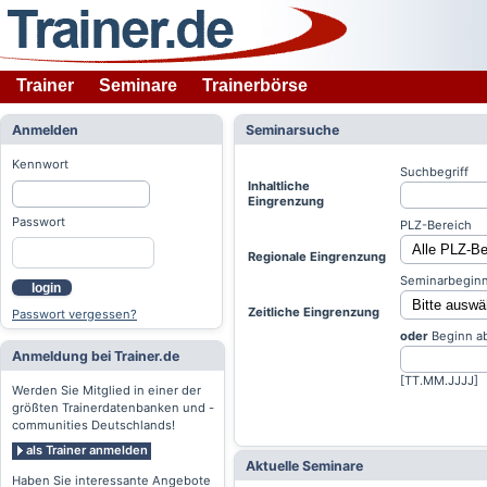
Trainer
Seminare
Trainerbörse
Anmelden
Seminarsuche
Kennwort
Suchbegriff
Inhaltliche
Eingrenzung
Passwort
PLZ-Bereich
Regionale Eingrenzung
Seminarbeginn
login
Zeitliche Eingrenzung
Passwort vergessen?
oder
Beginn a
Anmeldung bei Trainer.de
[TT.MM.JJJJ]
Werden Sie Mitglied in einer der
größten Trainerdatenbanken und -
communities Deutschlands!
als Trainer anmelden
Aktuelle Seminare
Haben Sie interessante Angebote