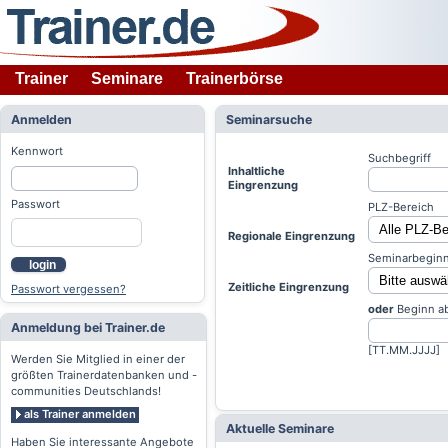
Trainer
Seminare
Trainerbörse
Anmelden
Seminarsuche
Kennwort
Suchbegriff
Inhaltliche
Eingrenzung
Passwort
PLZ-Bereich
Regionale Eingrenzung
Seminarbeginn
login
Zeitliche Eingrenzung
Passwort vergessen?
oder
Beginn a
Anmeldung bei Trainer.de
[TT.MM.JJJJ]
Werden Sie Mitglied in einer der
größten Trainerdatenbanken und -
communities Deutschlands!
als Trainer anmelden
Aktuelle Seminare
Haben Sie interessante Angebote