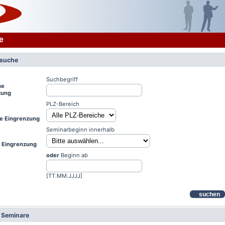
e
rsuche
Suchbegriff
he
zung
PLZ-Bereich
le Eingrenzung
Seminarbeginn innerhalb
e Eingrenzung
oder
Beginn ab
[TT.MM.JJJJ]
suchen
e Seminare