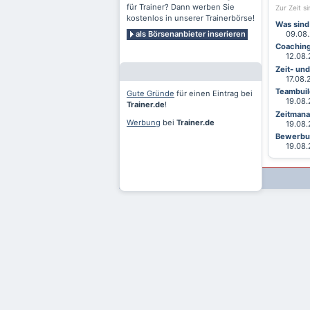
für Trainer? Dann werben Sie
Zur Zeit s
kostenlos in unserer Trainerbörse!
Was sind
als Börsenanbieter inserieren
09.08.2
Coaching
12.08.2
Zeit- un
17.08.20
Teambuild
Gute Gründe
für einen Eintrag bei
19.08.2
Trainer.de
!
Zeitmana
Werbung
bei
Trainer.de
19.08.2
Bewerbun
19.08.2