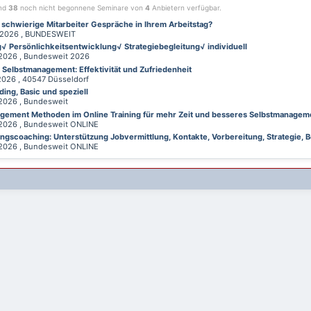
ind
38
noch nicht begonnene Seminare von
4
Anbietern verfügbar.
 schwierige Mitarbeiter Gespräche in Ihrem Arbeitstag?
026 , BUNDESWEIT
√ Persönlichkeitsentwicklung√ Strategiebegleitung√ individuell
026 , Bundesweit 2026
d Selbstmanagement: Effektivität und Zufriedenheit
26 , 40547 Düsseldorf
ing, Basic und speziell
026 , Bundesweit
gement Methoden im Online Training für mehr Zeit und besseres Selbstmanagem
026 , Bundesweit ONLINE
gscoaching: Unterstützung Jobvermittlung, Kontakte, Vorbereitung, Strategie, B
026 , Bundesweit ONLINE