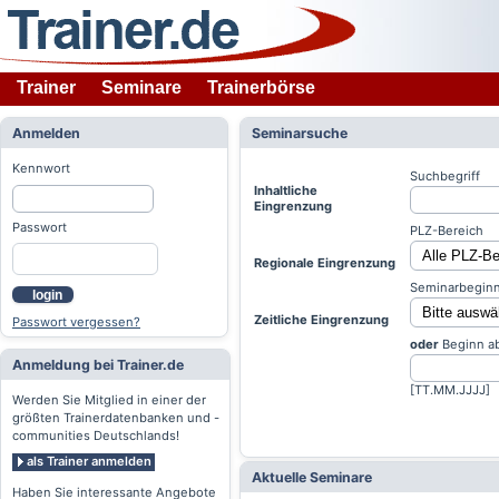
Trainer
Seminare
Trainerbörse
Anmelden
Seminarsuche
Kennwort
Suchbegriff
Inhaltliche
Eingrenzung
Passwort
PLZ-Bereich
Regionale Eingrenzung
Seminarbeginn
login
Zeitliche Eingrenzung
Passwort vergessen?
oder
Beginn a
Anmeldung bei Trainer.de
[TT.MM.JJJJ]
Werden Sie Mitglied in einer der
größten Trainerdatenbanken und -
communities Deutschlands!
als Trainer anmelden
Aktuelle Seminare
Haben Sie interessante Angebote