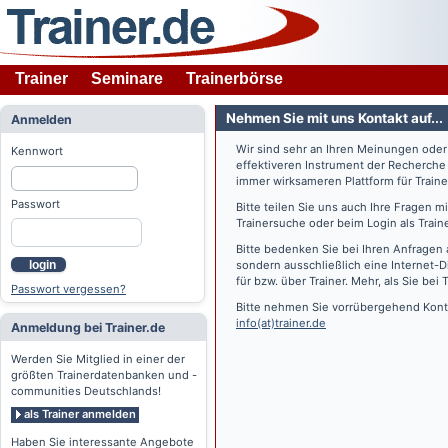
Trainer
Seminare
Trainerbörse
Nehmen Sie mit uns Kontakt auf...
Anmelden
Wir sind sehr an Ihren Meinungen ode
Kennwort
effektiveren Instrument der Recherche
immer wirksameren Plattform für Train
Passwort
Bitte teilen Sie uns auch Ihre Fragen 
Trainersuche oder beim Login als Train
Bitte bedenken Sie bei Ihren Anfragen 
login
sondern ausschließlich eine Internet-D
für bzw. über Trainer. Mehr, als Sie bei
T
Passwort vergessen?
Bitte nehmen Sie vorrübergehend Konta
info(at)trainer.de
Anmeldung bei Trainer.de
Werden Sie Mitglied in einer der
größten Trainerdatenbanken und -
communities Deutschlands!
als Trainer anmelden
Haben Sie interessante Angebote