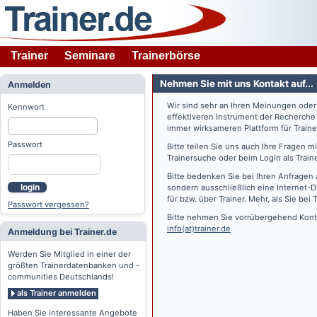
Trainer
Seminare
Trainerbörse
Nehmen Sie mit uns Kontakt auf...
Anmelden
Wir sind sehr an Ihren Meinungen ode
Kennwort
effektiveren Instrument der Recherche
immer wirksameren Plattform für Train
Passwort
Bitte teilen Sie uns auch Ihre Fragen 
Trainersuche oder beim Login als Train
Bitte bedenken Sie bei Ihren Anfragen 
login
sondern ausschließlich eine Internet-D
für bzw. über Trainer. Mehr, als Sie bei
T
Passwort vergessen?
Bitte nehmen Sie vorrübergehend Konta
info(at)trainer.de
Anmeldung bei Trainer.de
Werden Sie Mitglied in einer der
größten Trainerdatenbanken und -
communities Deutschlands!
als Trainer anmelden
Haben Sie interessante Angebote